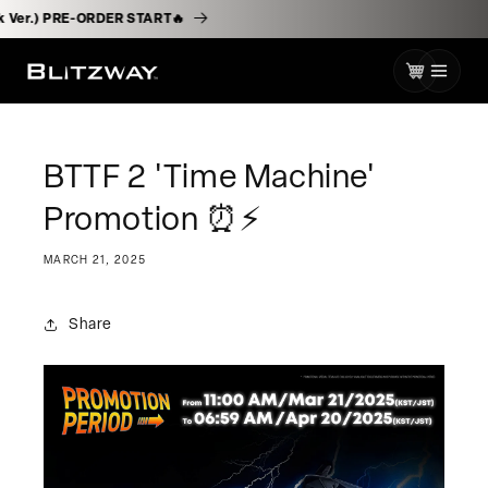
kip to
lack Ver.) PRE-ORDER START🔥
content
Cart
BTTF 2 'Time Machine'
Promotion ⏰⚡️
MARCH 21, 2025
Share