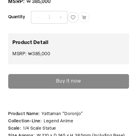
정
MSRP:
₩ 385,000
가
Quantity
Yattaman
Yattaman
“Doronjo”
“Doronjo”
수
수
량
량
Product Detail
줄
늘
임
림
MSRP: ₩385,000
Buy it now
Product Name:
Yattaman “Doronjo”
Collection-Line:
Legend Anime
Scale:
1/4 Scale Statue
Size Approx:
W 210 x D 245 x H 385mm (including Base)