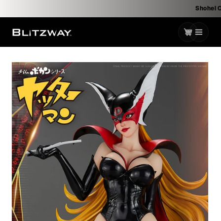
로
Sh
건
너
카
뛰
기
트