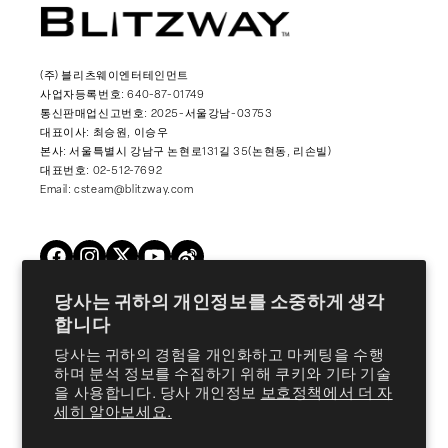
(주) 블리츠웨이엔터테인먼트
사업자등록번호: 640-87-01749
통신판매업신고번호: 2025-서울강남-03753
대표이사: 최승원, 이승우
본사: 서울특별시 강남구 논현로131길 35(논현동, 리손빌)
대표번호: 02-512-7692
Email: csteam@blitzway.com
Twitter
Facebook
Instagram
YouTube
Vimeo
당사는 귀하의 개인정보를 소중하게 생각
합니다
Products
당사는 귀하의 경험을 개인화하고 마케팅을 수행
하며 분석 정보를 수집하기 위해 쿠키와 기타 기술
을 사용합니다. 당사 개인정보
보호정책에서 더 자
About Us
세히 알아보세요.