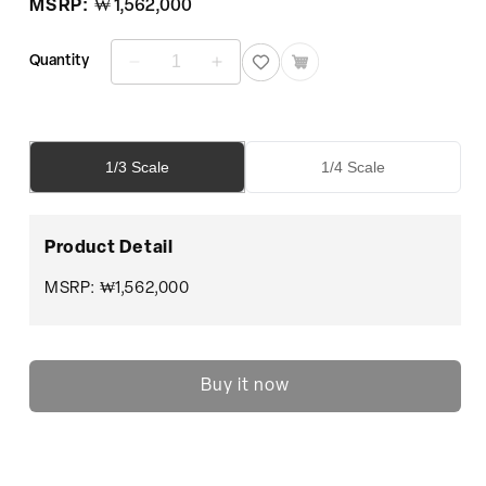
정
MSRP:
₩ 1,562,000
가
Quantity
The
The
Witcher
Witcher
(1/3
(1/3
Scale)
Scale)
수
수
1/3 Scale
1/4 Scale
량
량
줄
늘
임
림
Product Detail
MSRP: ₩1,562,000
Buy it now