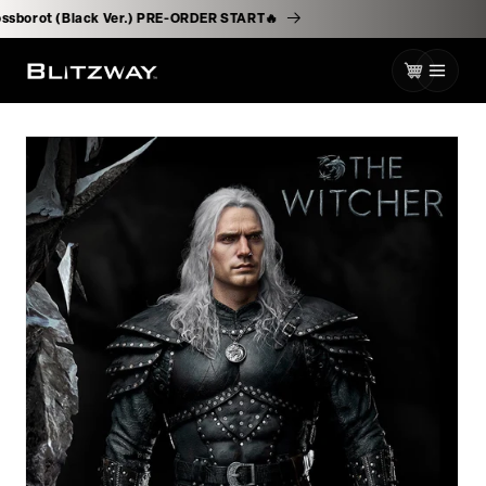
로
) & Bossborot (Black Ver.) PRE-ORDER START🔥
건
너
카
뛰
기
트