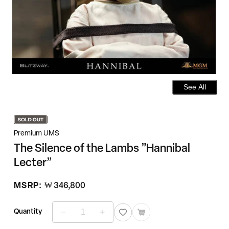
See All
Premium UMS
The Silence of the Lambs ”Hannibal
Lecter”
정
MSRP:
₩ 346,800
가
Quantity
The
The
Silence
Silence