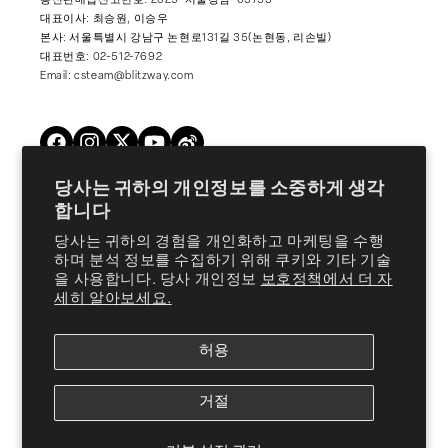
통신판매업신고번호: 2025-서울강남-03753
대표이사: 최승원, 이승우
본사: 서울특별시 강남구 논현로131길 35(논현동, 리손빌)
대표번호: 02-512-7692
Email: csteam@blitzway.com
Twitter
Facebook
Instagram
YouTube
Vimeo
당사는 귀하의 개인정보를 소중하게 생각
합니다
Products
당사는 귀하의 경험을 개인화하고 마케팅을 수행
하며 분석 정보를 수집하기 위해 쿠키와 기타 기술
을 사용합니다. 당사 개인정보
보호정책에서 더 자
About Us
세히 알아보세요.
허용
Customer Support
거절
© 2026,
Blitzway Entertainment Co., Ltd.
ALL RIGHTS RESERVED
개인정보처리방침
서비스 약관
쿠키 기본 설정