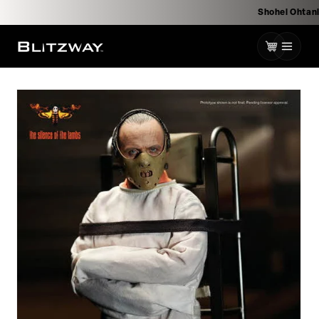
로
Shohei 
건
너
카
뛰
기
트