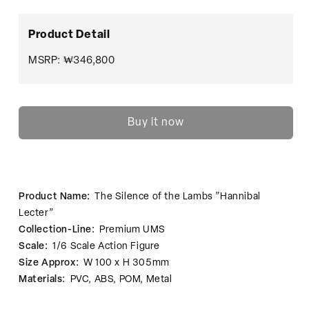
of
of
the
the
Lambs
Lambs
Product Detail
”Hannibal
”Hannibal
Lecter”
Lecter”
MSRP: ₩346,800
수
수
량
량
줄
늘
Buy it now
임
림
Product Name:
The Silence of the Lambs ”Hannibal
Lecter”
Collection-Line:
Premium UMS
Scale:
1/6 Scale Action Figure
Size Approx:
W 100 x H 305mm
Materials:
PVC, ABS, POM, Metal