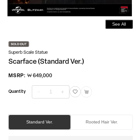
See All
Superb Scale Statue
Scarface (Standard Ver.)
정
MSRP:
₩ 649,000
가
Quantity
Scarface
Scarface
(Standard
(Standard
Ver.)
Ver.)
수
수
량
량
Standard Ver.
Rooted Hair Ver.
줄
늘
임
림