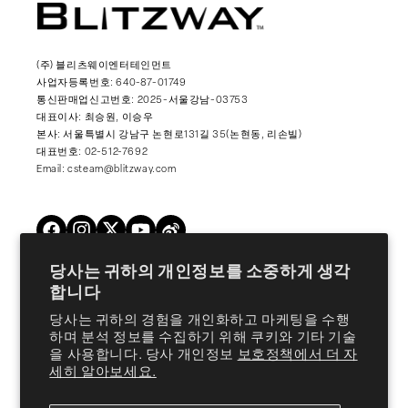
(주) 블리츠웨이엔터테인먼트
사업자등록번호: 640-87-01749
통신판매업신고번호: 2025-서울강남-03753
대표이사: 최승원, 이승우
본사: 서울특별시 강남구 논현로131길 35(논현동, 리손빌)
대표번호: 02-512-7692
Email: csteam@blitzway.com
Twitter
Facebook
Instagram
YouTube
Vimeo
당사는 귀하의 개인정보를 소중하게 생각
합니다
Products
당사는 귀하의 경험을 개인화하고 마케팅을 수행
하며 분석 정보를 수집하기 위해 쿠키와 기타 기술
을 사용합니다. 당사 개인정보
보호정책에서 더 자
About Us
세히 알아보세요.