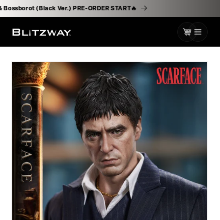
로
er.) & Bossborot (Black Ver.) PRE-ORDER START🔥
건
너
카
뛰
기
트