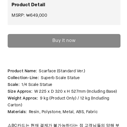
Product Detail
MSRP: ₩649,000
Buy it now
Product Name:
Scarface (Standard Ver.)
Collection-Line:
Superb Scale Statue
Scale:
1/4 Scale Statue
Size Approx:
W 225 x D 320 x H 527mm (Including Base)
Weight Approx:
9 kg (Product Only) / 12 kg (Including
Carton)
Materials:
Resin, Polystone, Metal, ABS, Fabric
⚠️BC카드는 현재 결제가 불가능하다는 점 고객님들의 양해 부