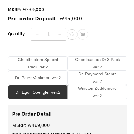
정
MSRP: ₩469,000
가
Pre-order Deposit:
₩45,000
Quantity
Ghostbusters
Ghostbusters
(Dr.
(Dr.
Egon
Egon
Spengler
Spengler
Single
Single
Ghostbusters Special
Ghostbusters Dr.3 Pack
Pack
Pack
Pack ver.2
ver.2
ver.2)
ver.2)
Dr. Raymond Stantz
수
수
Dr. Peter Venkman ver.2
ver.2
량
량
Winston Zeddemore
줄
늘
Dr. Egon Spengler ver.2
ver.2
임
림
Pre Order Detail
MSRP: ₩469,000