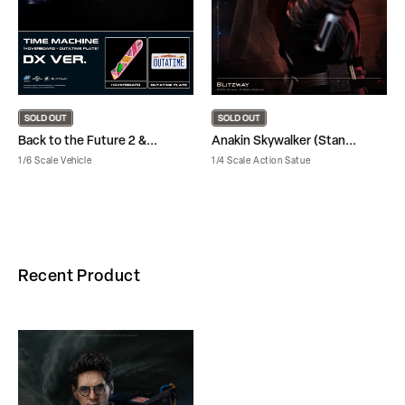
Back to the Future 2 &...
Anakin Skywalker (Stan...
1/6 Scale Vehicle
1/4 Scale Action Satue
Recent Product