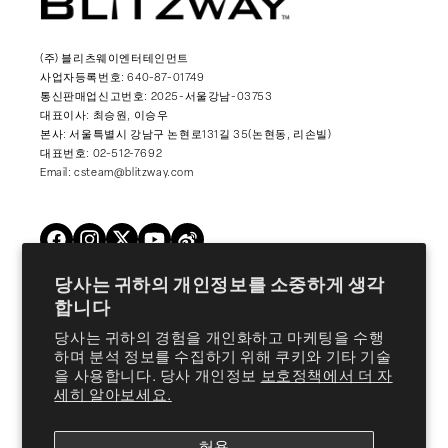
(주) 블리츠웨이엔터테인먼트
사업자등록번호: 640-87-01749
통신판매업신고번호: 2025-서울강남-03753
대표이사: 최승원, 이승우
본사: 서울특별시 강남구 논현로131길 35(논현동, 리손빌)
대표번호: 02-512-7692
Email: csteam@blitzway.com
Twitter
Facebook
Instagram
YouTube
Vimeo
당사는 귀하의 개인정보를 소중하게 생각
합니다
Products
당사는 귀하의 경험을 개인화하고 마케팅을 수행
하며 분석 정보를 수집하기 위해 쿠키와 기타 기술
을 사용합니다. 당사 개인정보
보호정책에서 더 자
About Us
세히 알아보세요.