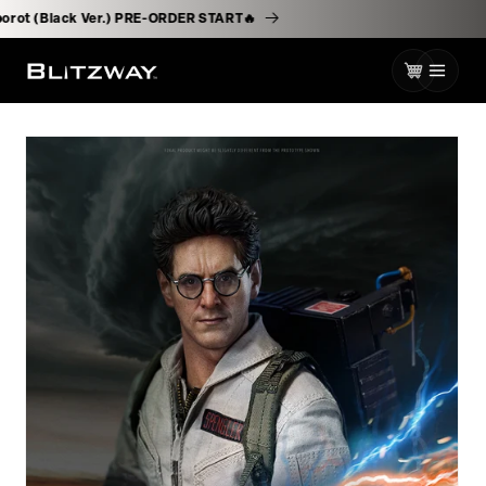
로
& Bossborot (Black Ver.) PRE-ORDER START🔥
건
너
카
뛰
기
트