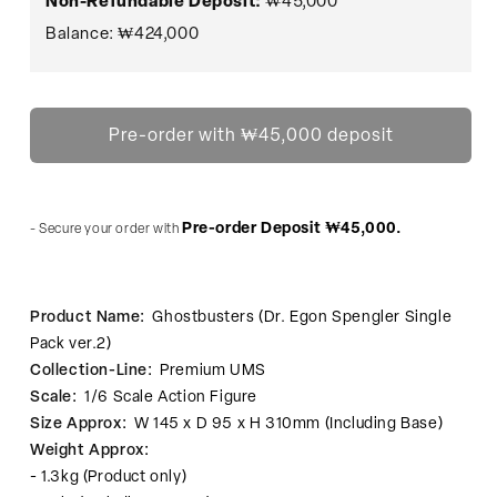
Non-Refundable Deposit:
₩45,000
Balance: ₩424,000
Pre-order with ₩45,000 deposit
Pre-order Deposit ₩45,000.
- Secure your order with 
Product Name:
Ghostbusters (Dr. Egon Spengler Single
Pack ver.2)
Collection-Line:
Premium UMS
Scale:
1/6 Scale Action Figure
Size Approx:
W 145 x D 95 x H 310mm (Including Base)
Weight Approx:
- 1.3kg (Product only)