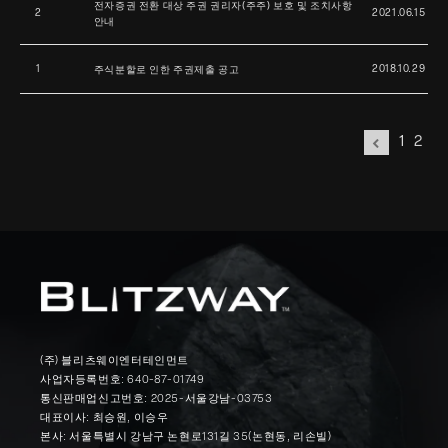
전자증권 전환 대상 주권 권리자(주주) 보호 및 조치사항
2
2021.06.15
안내
1
2018.10.29
주식분할로 인한 주권제출 공고
1
2
(주) 블리츠웨이엔터테인먼트
사업자등록번호: 640-87-01749
통신판매업신고번호: 2025-서울강남-03753
대표이사: 최승원, 이승우
본사: 서울특별시 강남구 논현로131길 35(논현동, 리손빌)