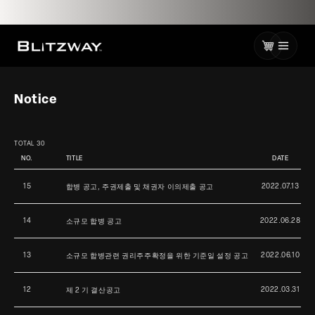
로
건
너
카
뛰
기
트
Notice
TOTAL 30
NO.
TITLE
DATE
15
2022.07.13
합병 공고, 주권제출 및 채권자 이의제출 공고
14
2022.06.28
소규모 합병 공고
13
2022.06.10
소규모 합병관련 권리주주확정을 위한 기준일 설정 공고
12
2022.03.31
제 2 기 결산공고