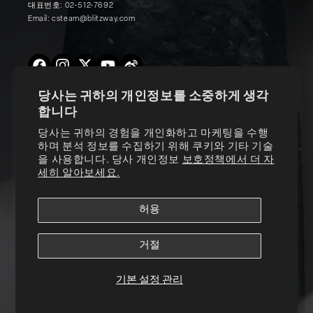
대표번호: 02-512-7692
Email: csteam@blitzway.com
Twitter
Facebook
Instagram
YouTube
Vimeo
당사는 귀하의 개인정보를 소중하게 생각
합니다
Products
당사는 귀하의 경험을 개인화하고 마케팅을 수행
하며 분석 정보를 수집하기 위해 쿠키와 기타 기술
을 사용합니다. 당사 개인정보
보호정책에서 더 자
About Us
세히 알아보세요.
허용
Customer Support
거절
© 2026,
Blitzway Entertainment Co., Ltd.
ALL RIGHTS RESERVED
개인정보처리방침
서비스 약관
쿠키 기본 설정
기본 설정 관리
Terms of Service
Privacy Policy