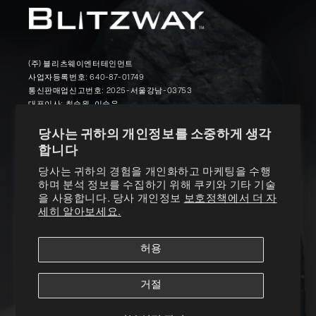
(주) 블리츠웨이엔터테인먼트
사업자등록번호: 640-87-01749
통신판매업신고번호: 2025-서울강남-03753
대표이사: 최승원, 이승우
본사: 서울특별시 강남구 논현로131길 35(논현동, 리손빌)
대표번호: 02-512-7692
당사는 귀하의 개인정보를 소중하게 생각
Email: csteam@blitzway.com
합니다
당사는 귀하의 경험을 개인화하고 마케팅을 수행
하며 분석 정보를 수집하기 위해 쿠키와 기타 기술
Twitter
Facebook
Instagram
YouTube
Vimeo
을 사용합니다. 당사 개인정보
보호정책에서 더 자
세히 알아보세요.
Products
허용
거절
About Us