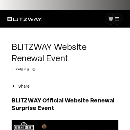
로
건
너
카
뛰
기
트
BLITZWAY Website
Renewal Event
2024년 8월 6일
Share
BLITZWAY
Official Website Renewal
Surprise Event